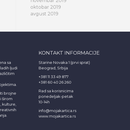
novembar 2019
oktobar 2019
avgust 2019
KONTAKT INFORMACIJE
ena sa
Starine Novaka 1 (prvi sprat)
adih ljudi
Beograd, Srbija
azličitim
+381 11 33 49 877
+381 60 40 26 260
ojektima.
Rad sa korisnicima
ti brojne
ponedeljak-petak
i širom
10-14h
 kulture,
reativnih
info@mojakartica.rs
nja.
www.mojakartica.rs