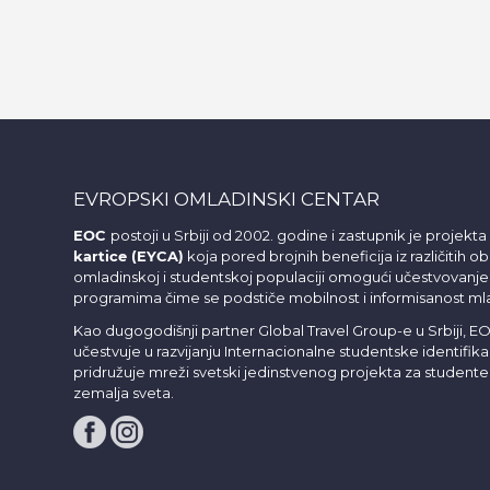
EVROPSKI OMLADINSKI CENTAR
EOC
postoji u Srbiji od 2002. godine i zastupnik je projekta
kartice (EYCA)
koja pored brojnih beneficija iz različitih obl
omladinskoj i studentskoj populaciji omogući učestvova
programima čime se podstiče mobilnost i informisanost ml
Kao dugogodišnji partner Global Travel Group-e u Srbiji, E
učestvuje u razvijanju Internacionalne studentske identifika
pridružuje mreži svetski jedinstvenog projekta za studente 
zemalja sveta.