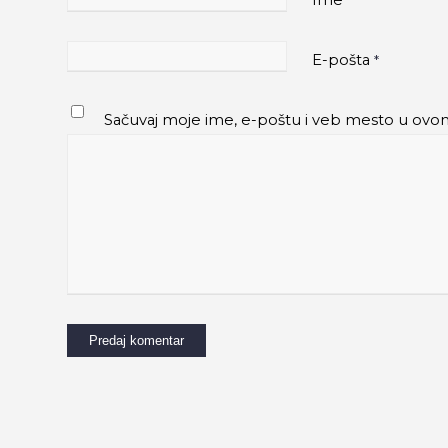
Ime
*
E-pošta
*
Sačuvaj moje ime, e-poštu i veb mesto u ovo