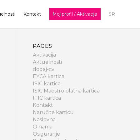
elnosti
Kontakt
Moj profil / Aktivacija
SR
PAGES
Aktivacija
Aktuelnosti
dodaj-cv
EYCA kartica
ISIC kartica
ISIC Maestro platna kartica
ITIC kartica
Kontakt
Naručite karticu
Naslovna
O nama
Osiguranje