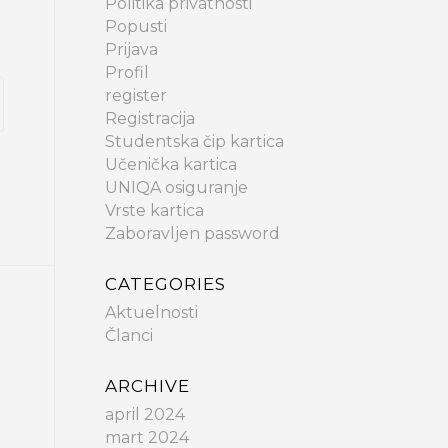
Politika privatnosti
Popusti
Prijava
Profil
register
Registracija
Studentska čip kartica
Učenička kartica
UNIQA osiguranje
Vrste kartica
Zaboravljen password
CATEGORIES
Aktuelnosti
Članci
ARCHIVE
april 2024
mart 2024