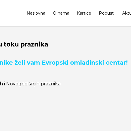
Naslovna
O nama
Kartice
Popusti
Aktu
u toku praznika
nike želi vam Evropski omladinski centar!
 i Novogodišnjih praznika: