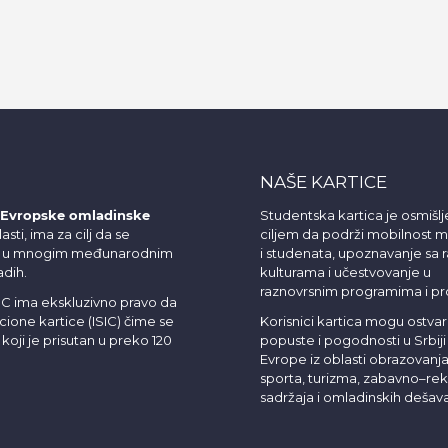
NAŠE KARTICE
Evropske omladinske
Studentska kartica je osmišlj
asti, ima za cilj da se
ciljem da podrži mobilnost ml
nje u mnogim međunarodnim
i studenata, upoznavanje sa r
adih.
kulturama i učestvovanje u
raznovrsnim programima i pr
OC ima ekskluzivno pravo da
cione kartice (ISIC) čime se
Korisnici kartica mogu ostvari
koji je prisutan u preko 120
popuste i pogodnosti u Srbiji 
Evrope iz oblasti obrazovanja,
sporta, turizma, zabavno–rek
sadržaja i omladinskih dešava