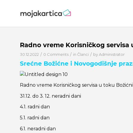
Radno vreme Korisničkog servisa 
/
/
/
30.12.2022
0 Comments
in
Članci
by
Administrator
Srećne Božićne i Novogodišnje praz
Radno vreme Korisničkog servisa u toku Božićnih
31.12. do 3. 12. neradni dani
4.1. radni dan
5.1. radni dan
6.1. neradni dan