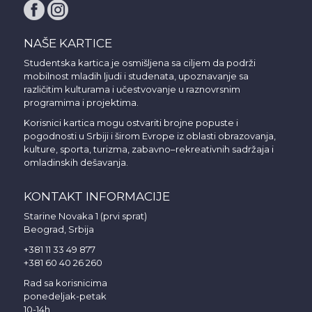
NAŠE KARTICE
Studentska kartica je osmišljena sa ciljem da podrži
mobilnost mladih ljudi i studenata, upoznavanje sa
različitim kulturama i učestvovanje u raznovrsnim
programima i projektima.
Korisnici kartica mogu ostvariti brojne popuste i
pogodnosti u Srbiji i širom Evrope iz oblasti obrazovanja,
kulture, sporta, turizma, zabavno–rekreativnih sadržaja i
omladinskih dešavanja.
KONTAKT INFORMACIJE
Starine Novaka 1 (prvi sprat)
Beograd, Srbija
+381 11 33 49 877
+381 60 40 26 260
Rad sa korisnicima
ponedeljak-petak
10-14h