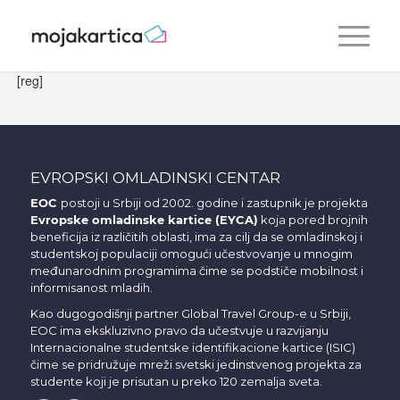
[reg]
EVROPSKI OMLADINSKI CENTAR
EOC
postoji u Srbiji od 2002. godine i zastupnik je projekta
Evropske omladinske kartice (EYCA)
koja pored brojnih
beneficija iz različitih oblasti, ima za cilj da se omladinskoj i
studentskoj populaciji omogući učestvovanje u mnogim
međunarodnim programima čime se podstiče mobilnost i
informisanost mladih.
Kao dugogodišnji partner Global Travel Group-e u Srbiji,
EOC ima ekskluzivno pravo da učestvuje u razvijanju
Internacionalne studentske identifikacione kartice (ISIC)
čime se pridružuje mreži svetski jedinstvenog projekta za
studente koji je prisutan u preko 120 zemalja sveta.