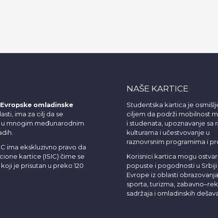
NAŠE KARTICE
Evropske omladinske
Studentska kartica je osmišlj
asti, ima za cilj da se
ciljem da podrži mobilnost ml
nje u mnogim međunarodnim
i studenata, upoznavanje sa r
adih.
kulturama i učestvovanje u
raznovrsnim programima i pr
OC ima ekskluzivno pravo da
cione kartice (ISIC) čime se
Korisnici kartica mogu ostvari
koji je prisutan u preko 120
popuste i pogodnosti u Srbiji 
Evrope iz oblasti obrazovanja,
sporta, turizma, zabavno–rek
sadržaja i omladinskih dešava