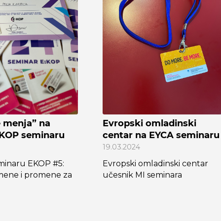
e menja” na
Evropski omladinski
:KOP seminaru
centar na EYCA seminaru
19.03.2024
minaru EKOP #5:
Evropski omladinski centar
mene i promene za
učesnik MI seminara