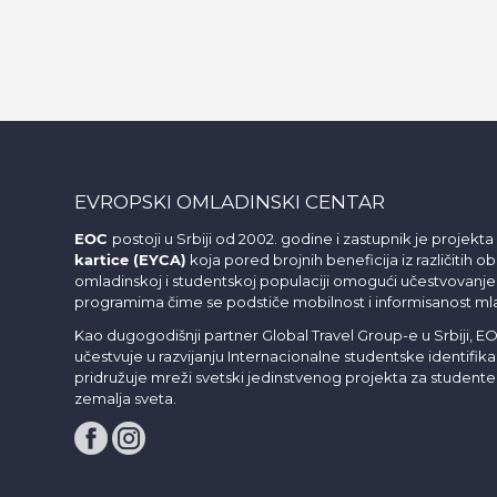
EVROPSKI OMLADINSKI CENTAR
EOC
postoji u Srbiji od 2002. godine i zastupnik je projekta
kartice (EYCA)
koja pored brojnih beneficija iz različitih obl
omladinskoj i studentskoj populaciji omogući učestvova
programima čime se podstiče mobilnost i informisanost ml
Kao dugogodišnji partner Global Travel Group-e u Srbiji, E
učestvuje u razvijanju Internacionalne studentske identifika
pridružuje mreži svetski jedinstvenog projekta za studente 
zemalja sveta.