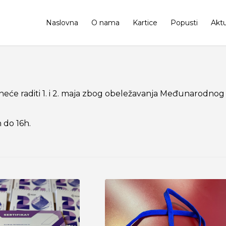
Naslovna
O nama
Kartice
Popusti
Aktu
neće raditi 1. i 2. maja zbog obeležavanja Međunarodnog
h do 16h.