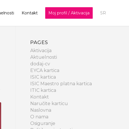
elnosti
Kontakt
Moj profil / Aktivacija
SR
PAGES
Aktivacija
Aktuelnosti
dodaj-cv
EYCA kartica
ISIC kartica
ISIC Maestro platna kartica
ITIC kartica
Kontakt
Naručite karticu
Naslovna
O nama
Osiguranje