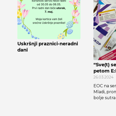
Uskršnji praznici-neradni
dani
“Sve(t) s
petom E
26.03.2024
EOC na se
Mladi, pro
bolje sutra