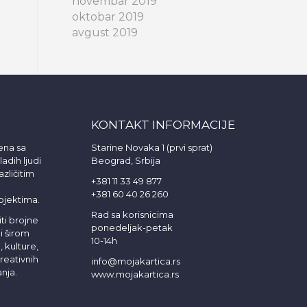
novembar 2019
oktobar 2019
avgust 2019
KONTAKT INFORMACIJE
ena sa
Starine Novaka 1 (prvi sprat)
adih ljudi
Beograd, Srbija
azličitim
+381 11 33 49 877
+381 60 40 26 260
ojektima.
Rad sa korisnicima
ti brojne
ponedeljak-petak
i širom
10-14h
 kulture,
reativnih
info@mojakartica.rs
nja.
www.mojakartica.rs