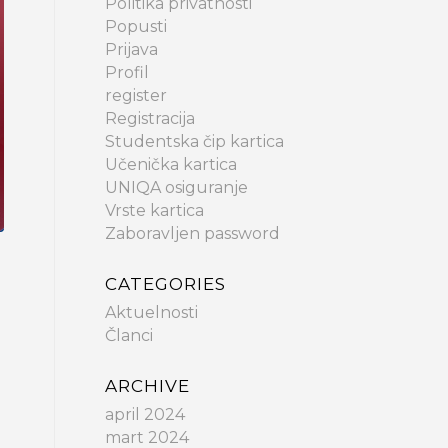
Politika privatnosti
Popusti
Prijava
Profil
register
Registracija
Studentska čip kartica
Učenička kartica
UNIQA osiguranje
Vrste kartica
Zaboravljen password
CATEGORIES
Aktuelnosti
Članci
ARCHIVE
april 2024
mart 2024