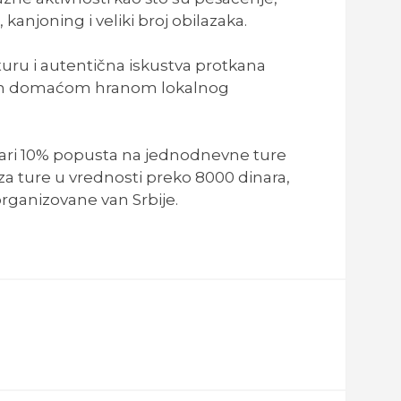
, kanjoning i veliki broj obilazaka.
nturu i autentična iskustva protkana
om domaćom hranom lokalnog
vari 10% popusta na jednodnevne ture
 za ture u vrednosti preko 8000 dinara,
organizovane van Srbije.