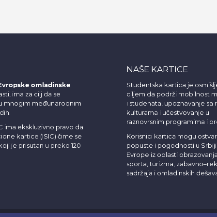
NAŠE KARTICE
Evropske omladinske
Studentska kartica je osmišlj
sti, ima za cilj da se
ciljem da podrži mobilnost ml
je u mnogim međunarodnim
i studenata, upoznavanje sa r
dih.
kulturama i učestvovanje u
raznovrsnim programima i pr
OC ima ekskluzivno pravo da
ione kartice (ISIC) čime se
Korisnici kartica mogu ostvar
oji je prisutan u preko 120
popuste i pogodnosti u Srbiji 
Evrope iz oblasti obrazovanja
sporta, turizma, zabavno–rek
sadržaja i omladinskih dešava