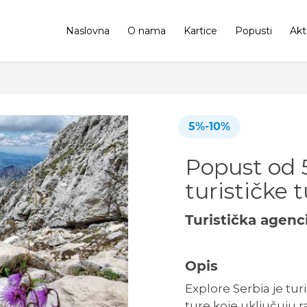
Naslovna
O nama
Kartice
Popusti
Akt
5%-10%
Popust od 
turističke 
Turistička agenc
Opis
Explore Serbia je tur
ture koje uključuju r