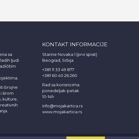
KONTAKT INFORMACIJE
ena sa
Starine Novaka 1 (prvi sprat)
adih ljudi
Beograd, Srbija
azličitim
+381 11 33 49 877
+381 60 40 26 260
ojektima.
Rad sa korisnicima
iti brojne
ponedeljak-petak
i širom
10-14h
, kulture,
reativnih
info@mojakartica.rs
nja.
www.mojakartica.rs