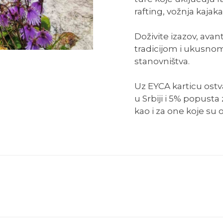
rafting, vožnja kajaka
Doživite izazov, ava
tradicijom i ukusn
stanovništva.
Uz EYCA karticu ost
u Srbiji i 5% popusta
kao i za one koje su 