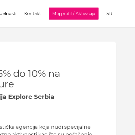
uelnosti
Kontakt
Moj profil / Aktivacija
SR
5% do 10% na
ture
ija Explore Serbia
istička agencija koja nudi specijalne
azne aktivnosti kao što su pešačenje,