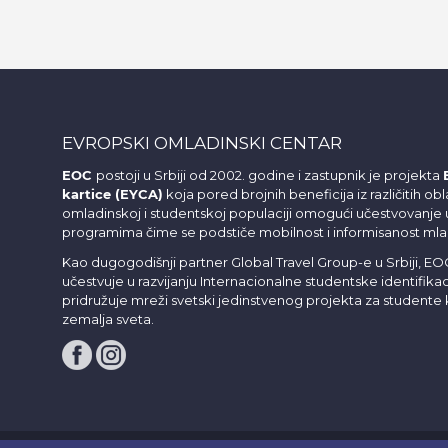
EVROPSKI OMLADINSKI CENTAR
EOC
postoji u Srbiji od 2002. godine i zastupnik je projekta
kartice (EYCA)
koja pored brojnih beneficija iz različitih obla
omladinskoj i studentskoj populaciji omogući učestvovan
programima čime se podstiče mobilnost i informisanost mla
Kao dugogodišnji partner Global Travel Group-e u Srbiji, E
učestvuje u razvijanju Internacionalne studentske identifikac
pridružuje mreži svetski jedinstvenog projekta za studente k
zemalja sveta.